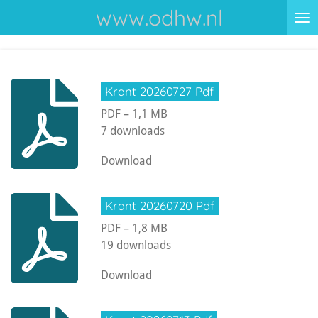
www.odhw.nl
Ga
direct
naar
de
Krant 20260727 Pdf
hoofdinhoud
PDF – 1,1 MB
7 downloads
Download
Krant 20260720 Pdf
PDF – 1,8 MB
19 downloads
Download