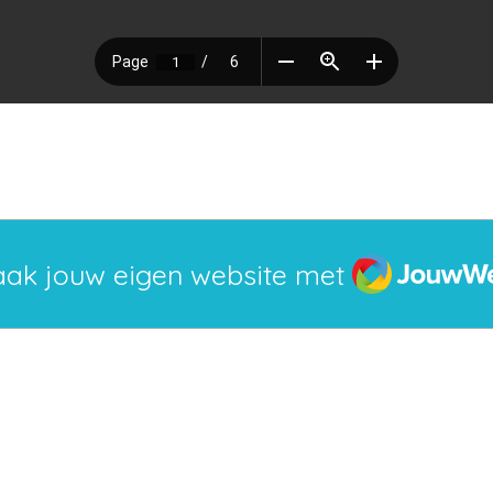
JouwWeb
ak jouw eigen website met